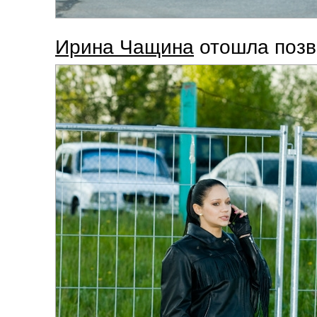
Ирина Чащина
отошла позв