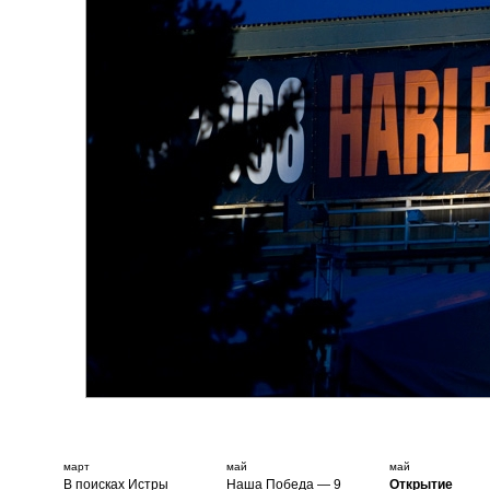
март
май
май
В поисках Истры
Наша Победа — 9
Открытие