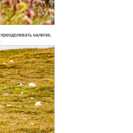
 преодолевать налегке,
.