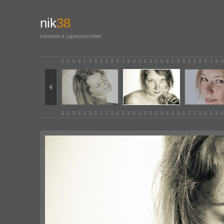
nik
38
снимаю в удовольствие