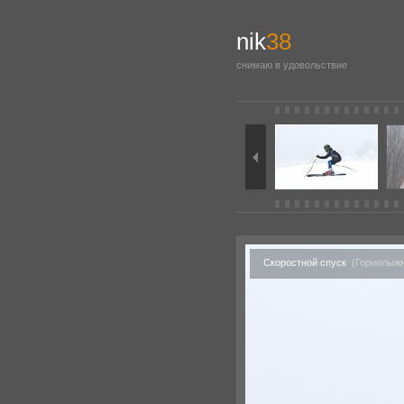
nik
38
снимаю в удовольствие
Скоростной спуск
(Горнолыжн