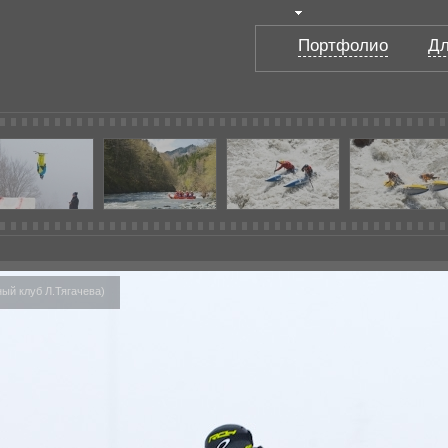
Портфолио
Дл
ый клуб Л.Тягачева)