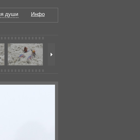
я души
Инфо