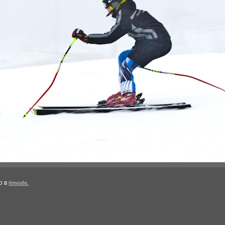
о в
itmode.