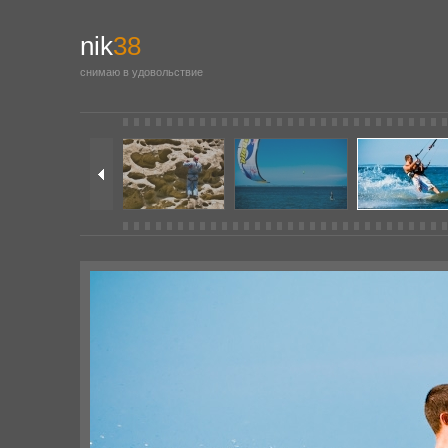
nik
38
снимаю в удовольствие