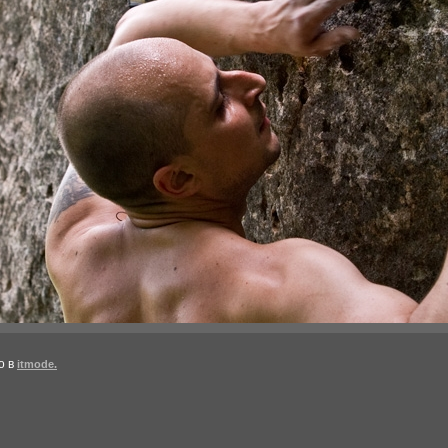
о в
itmode.