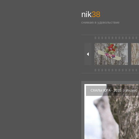
nik
38
снимаю в удовольствие
СКАЛЫ ЮГА - 2010
(г.Индюк)