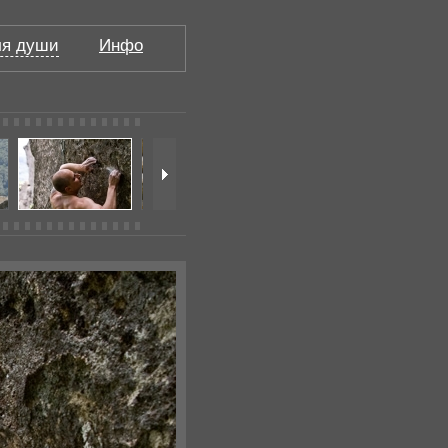
я души
Инфо