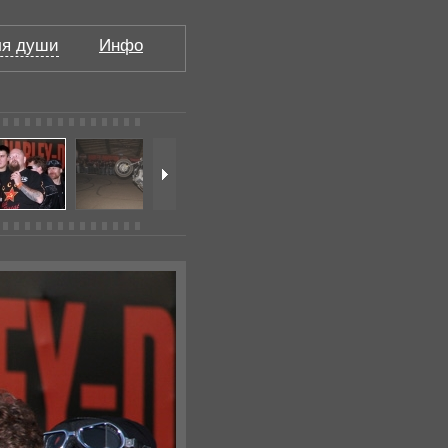
я души
Инфо