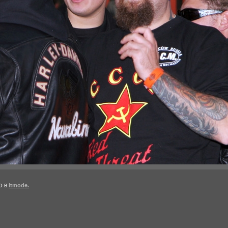
о в
itmode.