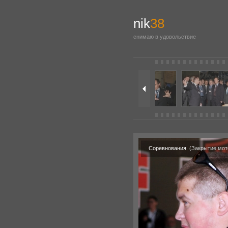
nik
38
снимаю в удовольствие
Соревнования
(Закрытие мото