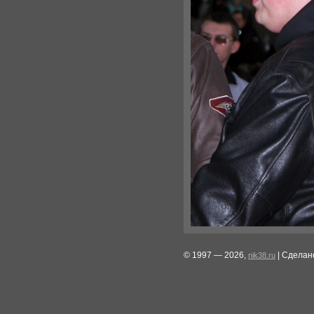
© 1997 — 2026,
| Сделан
nik38.ru