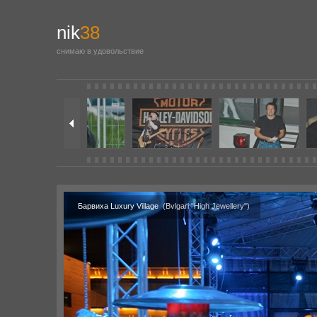
nik
38
снимаю в удовольствие
Барвиха Luxury Village
(Bvlgari "High Jewellery")