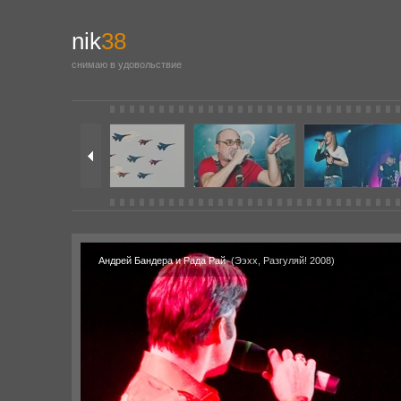
nik
38
снимаю в удовольствие
Андрей Бандера и Рада Рай
(Ээхх, Разгуляй! 2008)